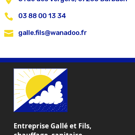
03 88 00 13 34

galle.fils@wanadoo.fr

Entreprise Gallé et Fils,