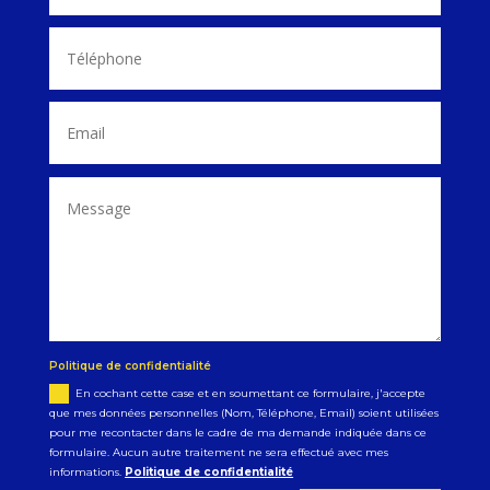
Politique de confidentialité
En cochant cette case et en soumettant ce formulaire, j'accepte
que mes données personnelles (Nom, Téléphone, Email) soient utilisées
pour me recontacter dans le cadre de ma demande indiquée dans ce
formulaire. Aucun autre traitement ne sera effectué avec mes
informations.
Politique de confidentialité