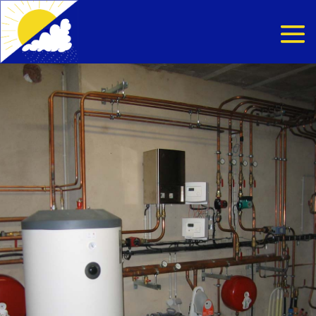
Vente et installation
de pompes à chaleur à
Burbach près de Sarre
Union
Une solution additionnelle pour réduire
votre facture de chauffage.